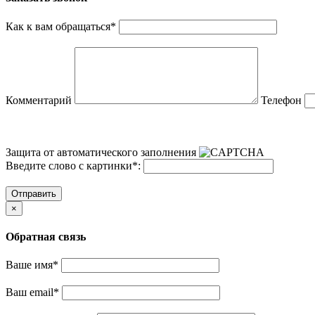
Как к вам обращаться
*
Комментарий
Телефон
Защита от автоматического заполнения
Введите слово с картинки
*
:
Отправить
×
Обратная связь
Ваше имя
*
Ваш email
*