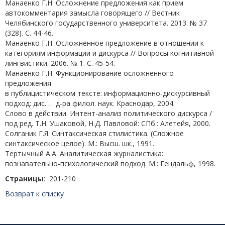
Манаенко Г.Н. Осложнение предложения как прием
автокомментария замысла говорящего // Вестник
Челябинского государственного университета. 2013. № 37
(328). С. 44-46.
Манаенко Г.Н. Осложненное предложение в отношении к
категориям информации и дискурса // Вопросы когнитивной
лингвистики. 2006. № 1. С. 45-54.
Манаенко Г.Н. Функционирование осложненного
предложения
в публицистическом тексте: информационно-дискурсивный
подход: дис. … д-ра филол. наук. Краснодар, 2004.
Слово в действии. Интент-анализ политического дискурса /
под ред. Т.Н. Ушаковой, Н.Д. Павловой: СПб.: Алетейя, 2000.
Солганик Г.Я. Синтаксическая стилистика. (Сложное
синтаксическое целое). М.: Высш. шк., 1991.
Тертычный А.А. Аналитическая журналистика:
познавательно-психологический подход. М.: Гендальф, 1998.
Страницы
: 201-210
Возврат к списку